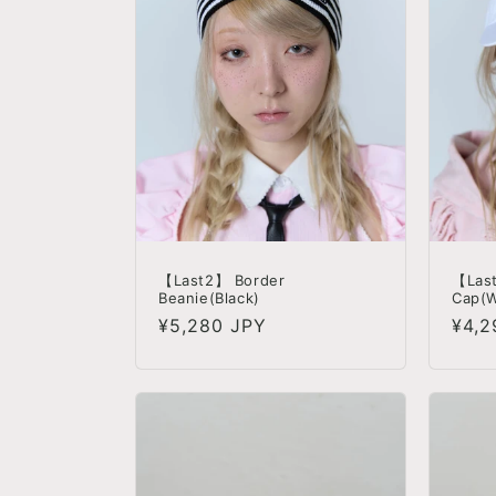
【Last2】 Border
【Last
Beanie(Black)
Cap(W
정
¥5,280 JPY
정
¥4,2
가
가