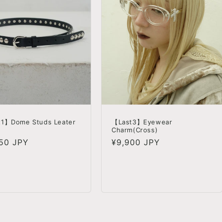
t1】Dome Studs Leater
【Last3】Eyewear
Charm(Cross)
50 JPY
정
¥9,900 JPY
가