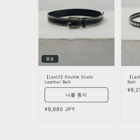
품절
【Last2】Double Studs
【Las
Leather Belt
Belt
정
¥8,2
나를 통지
가
정
¥9,680 JPY
가