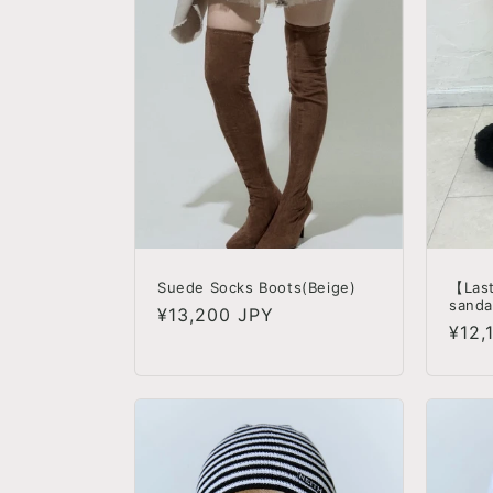
Suede Socks Boots(Beige)
【Las
sanda
정
¥13,200 JPY
정
¥12,
가
가