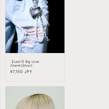
【Last1】Big Love
Charm(Silver)
정
¥7,150 JPY
가