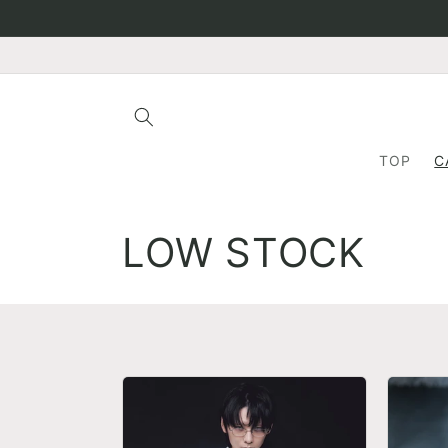
콘텐츠
로 건너
뛰기
TOP
C
컬
LOW STOCK
렉
션
: