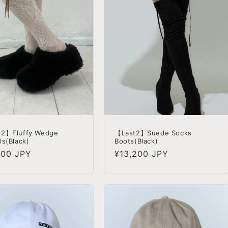
t2】Fluffy Wedge
【Last2】Suede Socks
ls(Black)
Boots(Black)
100 JPY
정
¥13,200 JPY
가