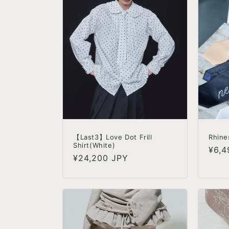
【Last3】Love Dot Frill
Rhine
Shirt(White)
정
¥6,4
정
¥24,200 JPY
가
가