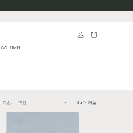
로
카
그
트
인
COLUMN
 기준:
35개 제품