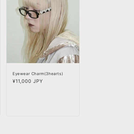
Eyewear Charm(3hearts)
정
¥11,000 JPY
가