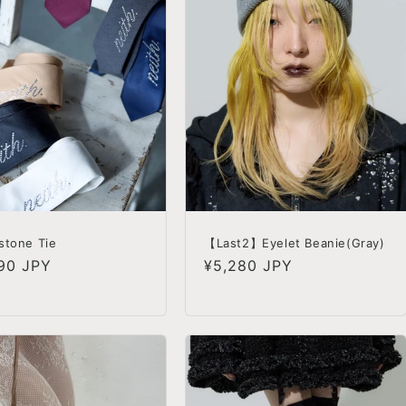
stone Tie
【Last2】Eyelet Beanie(Gray)
90 JPY
정
¥5,280 JPY
가