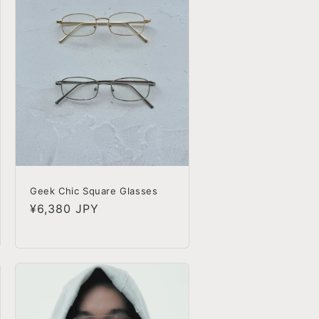
Geek Chic Square Glasses
정
¥6,380 JPY
가