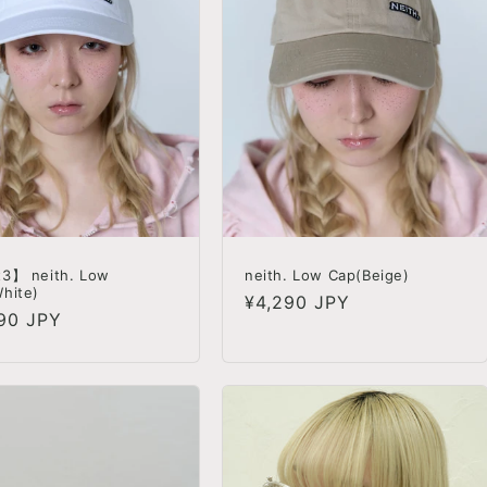
3】 neith. Low
neith. Low Cap(Beige)
hite)
정
¥4,290 JPY
90 JPY
가