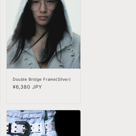
Double Bridge Frame(Silver)
정
¥6,380 JPY
가