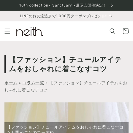
コンテ
10th collection＜Sanctuary＞展示会開催決定！
ンツに
進む
LINEのお友達追加で1,000円クーポンプレゼント!
カ
ー
ト
【ファッション】チュールアイテ
ムをおしゃれに着こなすコツ
ホーム
»
コラム一覧
»
【ファッション】チュールアイテムをお
しゃれに着こなすコツ
【ファッション】チュールアイテムをおしゃれに着こなすコ
ツと季節ごとのコーデ術