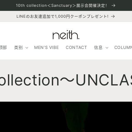
10th collection＜Sanctuary＞展示会開催決定！
LINEのお友達追加で1,000円クーポンプレゼント!
顶部
类别
MEN'S VIBE
CONTACT
信息
COLUM
collection～UNCL