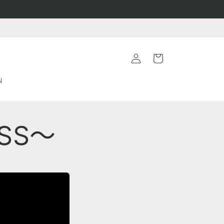
购
登
物
录
车
N
ASS～