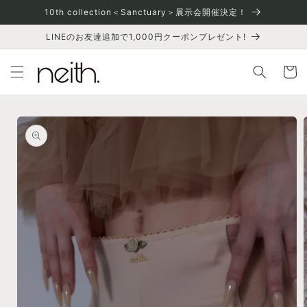
콘텐츠
10th collection＜Sanctuary＞展示会開催決定！
로 건너
뛰기
LINEのお友達追加で1,000円クーポンプレゼント!
카
트
제품 정
보로 건
너뛰기