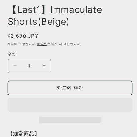
어
1
【Last1】Immaculate
열
기
Shorts(Beige)
정
¥8,690 JPY
가
세금이 포함됩니다.
배송료
는 결제 시 계산됩니다.
수량
【Last1】
【Last1】
Immaculate
Immaculate
Shorts(Beige)
Shorts(Beige)
카트에 추가
수
수
량
량
줄
늘
임
림
【通常商品】