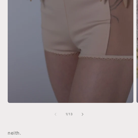
모
달
의
1
/
13
에
서
미
neith.
디