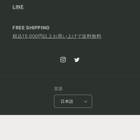
LINE
FREE SHIPPING
税込15,000円以上お買い上げで送料無料
Instagram
Twitter
言語
日本語
会社名：株式会社neith.tokyo
住所：〒151-0051
東京都渋谷区千駄ヶ谷3-14-3-902