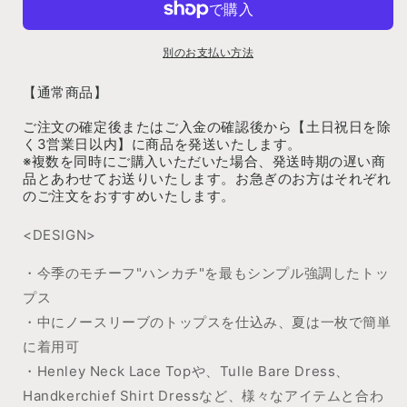
量
量
を
を
別のお支払い方法
減
増
ら
や
【通常商品】
す
す
ご注文の確定後またはご入金の確認後から【土日祝日を除
く3営業日以内】に商品を発送いたします。
※複数を同時にご購入いただいた場合、発送時期の遅い商
品とあわせてお送りいたします。お急ぎのお方はそれぞれ
のご注文をおすすめいたします。
<DESIGN>
・今季のモチーフ"ハンカチ"を最もシンプル強調したトッ
プス
・中にノースリーブのトップスを仕込み、夏は一枚で簡単
に着用可
・Henley Neck Lace Topや、Tulle Bare Dress、
Handkerchief Shirt Dressなど、様々なアイテムと合わ