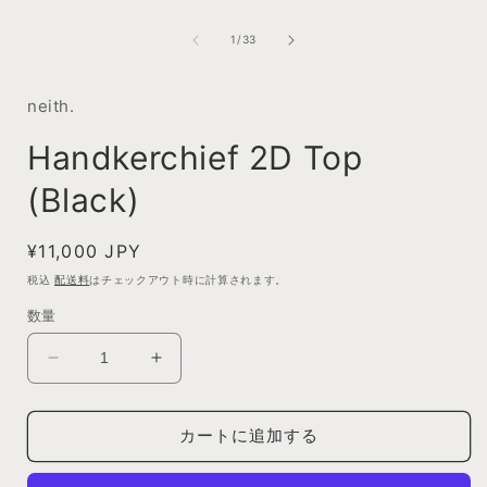
デ
ィ
の
1
/
33
ア
(1)
(
を
開
neith.
く
Handkerchief 2D Top
(Black)
通
¥11,000 JPY
常
税込
配送料
はチェックアウト時に計算されます。
価
数量
格
Handkerchief
Handkerchief
2D
2D
Top
Top
(Black)
(Black)
カートに追加する
の
の
数
数