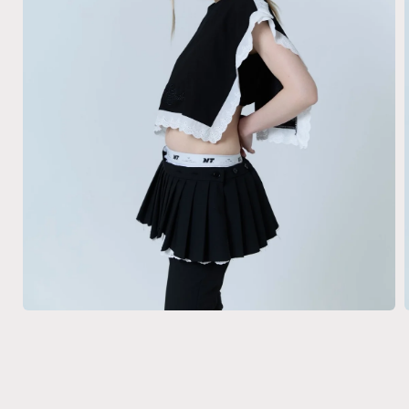
モ
ー
ダ
ル
で
メ