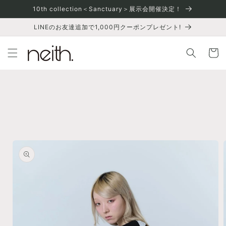
コンテ
10th collection＜Sanctuary＞展示会開催決定！
ンツに
進む
LINEのお友達追加で1,000円クーポンプレゼント!
カ
ー
ト
商品情
報にス
キップ