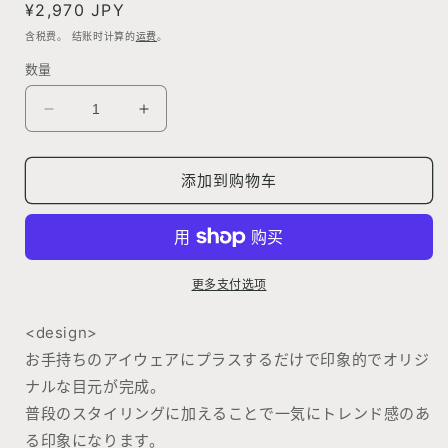
文
常
¥2,970 JPY
件
规
1
含税费。 结账时计算的
运费
。
价
数量
格
减
增
少
加
Eyewear
Eyewear
添加到购物车
Charm(Clover)
Charm(Clover)
的
的
数
数
量
量
更多支付选项
<design>
お手持ちのアイウェアにプラスするだけで印象的でオリジ
ナルな目元が完成。
普段のスタイリングに加えることで一気にトレンド感のあ
る印象になります。