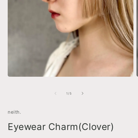
在
模
态
/
1
/
5
窗
口
中
neith.
打
开
Eyewear Charm(Clover)
媒
体