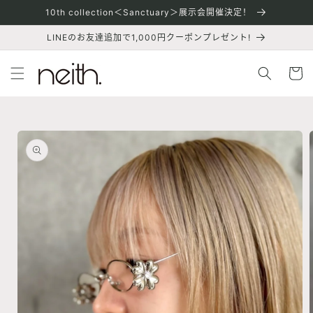
跳到内
10th collection＜Sanctuary＞展示会開催決定！
容
LINEのお友達追加で1,000円クーポンプレゼント!
购
物
车
跳至产
品信息