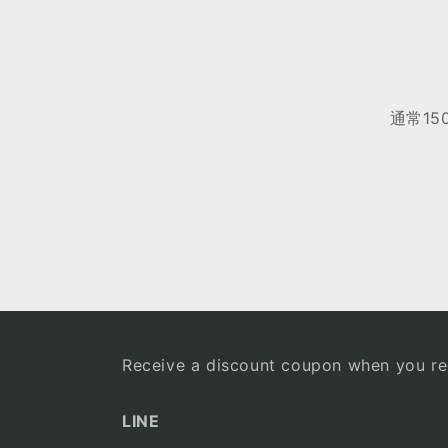
通常1
Receive a discount coupon when you reg
LINE