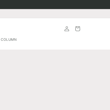
Log
Cart
in
COLUMN