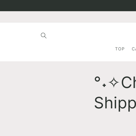
Skip to
content
TOP
C
°˖✧Ch
Ship