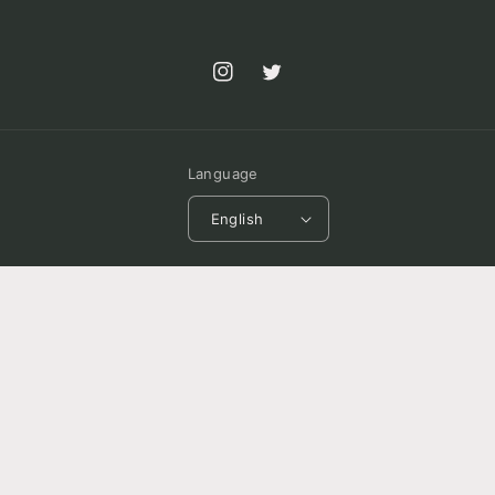
Instagram
Twitter
Language
English
会社名：株式会社neith.tokyo
住所：〒151-0051
東京都渋谷区千駄ヶ谷3-14-3-902
TEL：
03-4361-1691
URL：
https://neith.tokyo/
© 2026,
neith.onlinestore
Refund policy
Privacy policy
Terms of service
Shipping policy
Legal notice