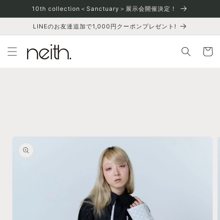
Skip to
10th collection＜Sanctuary＞展示会開催決定！
content
LINEのお友達追加で1,000円クーポンプレゼント!
Cart
Skip to
product
information