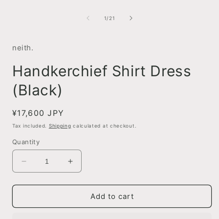
of
1
/
21
neith.
Handkerchief Shirt Dress
(Black)
Regular
¥17,600 JPY
price
Tax included.
Shipping
calculated at checkout.
Quantity
Decrease
Increase
quantity
quantity
for
for
Handkerchief
Handkerchief
Add to cart
Shirt
Shirt
Dress
Dress